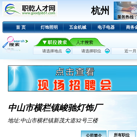
杭州
首 页
灯饰照明
五金机械
电子电器
商务
中山市横栏镇峻驰灯饰厂
地址:中山市横栏镇新茂大道32号三楼
所有职位
公司简介