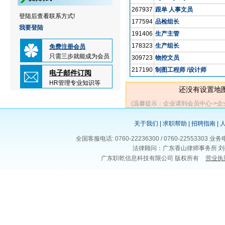
267937
跟单 人事文员
登陆后查看联系方式!
177594
品检组长
我要登陆
191406
生产主管
178323
生产组长
免费注册会员
只需三步就能成为会员
309723
物控文员
217190
制图工程师 /设计师
电子邮件订阅
HR管理专业知识等
还没有设置地
(温馨提示：企业请到会员中心->
关于我们
|
求职帮助
|
招聘指南
|
全国客服电话: 0760-22236300 / 0760-225533
法律顾问：广东香山律师事务所 刘
广东职乾信息科技有限公司 版权所有
营业执