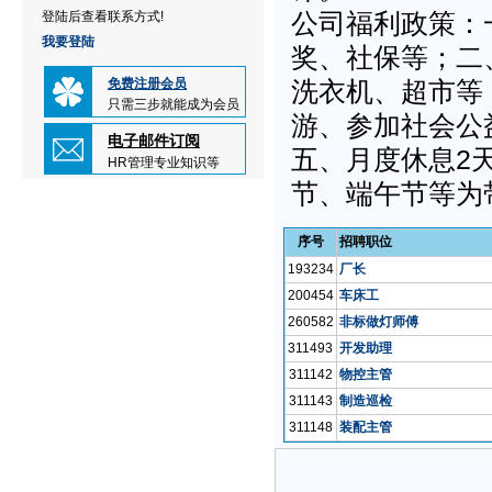
公司福利政策：
登陆后查看联系方式!
我要登陆
奖、社保等；二
免费注册会员
洗衣机、超市等
只需三步就能成为会员
游、参加社会公
电子邮件订阅
五、月度休息2
HR管理专业知识等
节、端午节等为
序号
招聘职位
193234
厂长
200454
车床工
260582
非标做灯师傅
311493
开发助理
311142
物控主管
311143
制造巡检
311148
装配主管