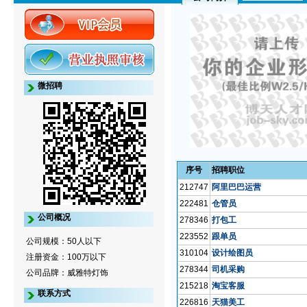
微招聘
序号
招聘职位
212747
阿里巴巴运营
222481
仓管员
公司概况
278346
打包工
223552
跟单员
公司规模：50人以下
310104
设计绘图员
注册资金：100万以下
278344
司机采购
公司品牌：威雅特灯饰
215218
淘宝客服
联系方式
226816
天猫美工