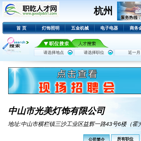
杭州
首 页
灯饰照明
五金机械
电子电器
商务
中山市光美灯饰有限公司
地址:中山市横栏镇三沙工业区益辉一路43号6楼（霍
所有职位
公司简介